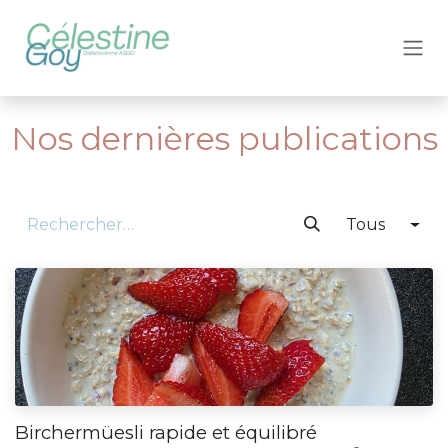
Se rendre au contenu
Nos dernières publications
Tous
Birchermüesli rapide et équilibré